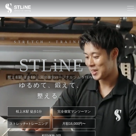
STRETCH × TRAINING
S
T
L
i
N
E
桜上水駅 徒歩1分｜完全個室パーソナルジム STLiNE
ゆるめて、鍛えて、
整える。
桜上水駅 徒歩1分
完全個室マンツーマン
ストレッチ×トレーニング
月額16,000円〜
初回体験 0円