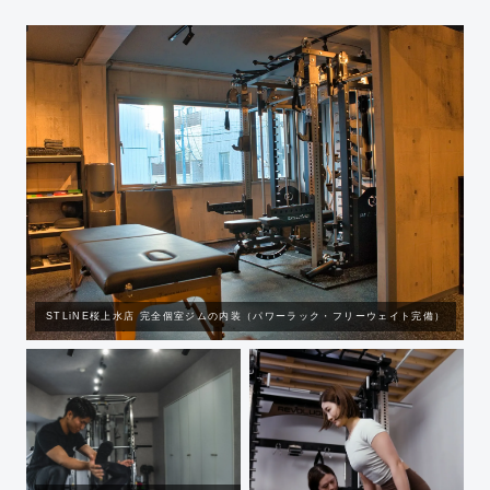
STLiNE桜上水店 完全個室ジムの内装（パワーラック・フリーウェイト完備）