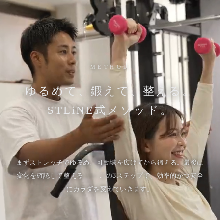
METHOD
ゆるめて、鍛えて、整える。
STLiNE式メソッド。
まずストレッチでゆるめ、可動域を広げてから鍛える。最後に
変化を確認して整える—— この3ステップで、効率的かつ安全
にカラダを変えていきます。