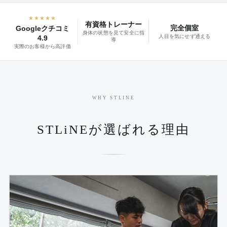
★★★★★
有資格トレーナー
完全個室
Googleクチコミ
身体の状態を見て安全に指
人目を気にせず通える
4.9
導
実際のお客様から高評価
WHY STLINE
STLiNEが選ばれる理由