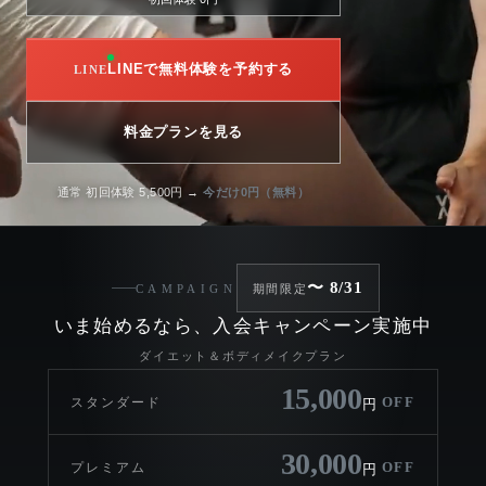
LINEで無料体験を予約する
料金プランを見る
通常 初回体験 5,500円 →
今だけ0円（無料）
〜 8/31
CAMPAIGN
期間限定
いま始めるなら、入会キャンペーン実施中
ダイエット＆ボディメイクプラン
15,000
OFF
スタンダード
円
30,000
OFF
プレミアム
円