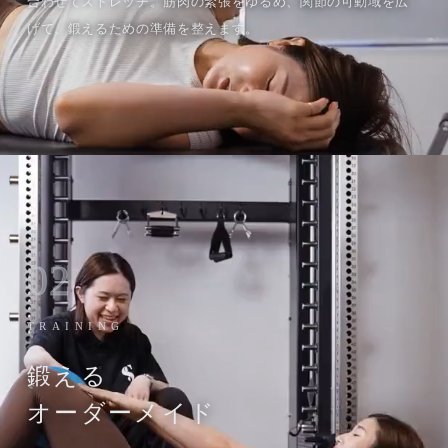
合わせてストレッチ。筋肉の緊張をゆるめ、関節の可動域を広
げて、鍛えるための準備を整えます。
02
TRAINING
鍛える
オーダーメイド