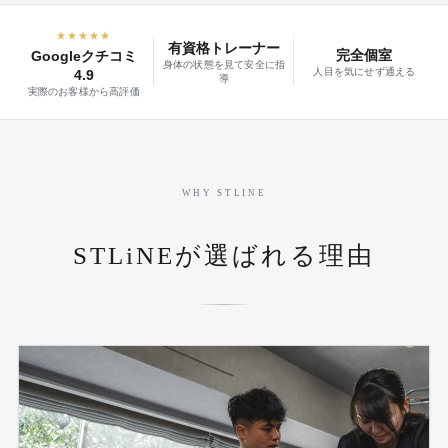
★★★★★
有資格トレーナー
完全個室
Googleクチコミ
身体の状態を見て安全に指
人目を気にせず通える
4.9
導
実際のお客様から高評価
WHY STLINE
STLiNEが選ばれる理由