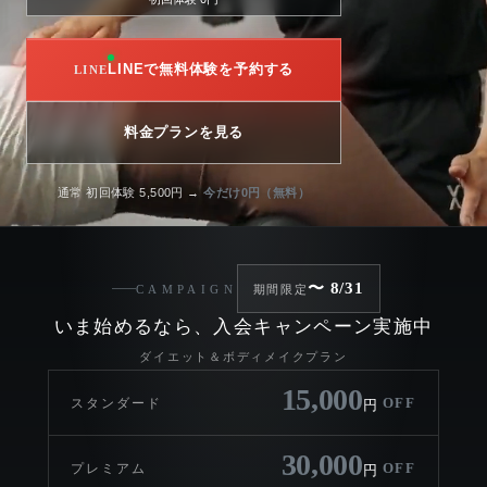
LINEで無料体験を予約する
料金プランを見る
通常 初回体験 5,500円 →
今だけ0円（無料）
〜 8/31
CAMPAIGN
期間限定
いま始めるなら、入会キャンペーン実施中
ダイエット＆ボディメイクプラン
15,000
OFF
スタンダード
円
30,000
OFF
プレミアム
円