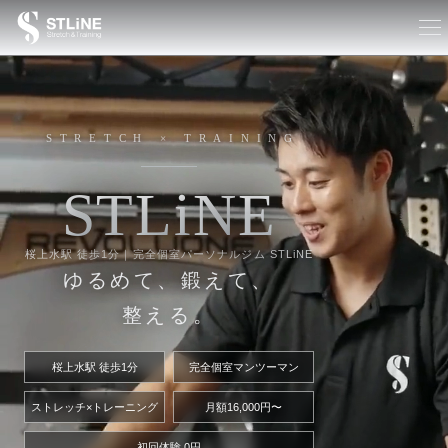
STRETCH × TRAINING
S
T
L
i
N
E
桜上水駅 徒歩1分｜完全個室パーソナルジム STLiNE
ゆるめて、鍛えて、
整える。
桜上水駅 徒歩1分
完全個室マンツーマン
ストレッチ×トレーニング
月額16,000円〜
初回体験 0円