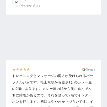
M
Googleクチコミ
Google
トレーニングとマッサージの両方が受けられるパー
ソナルジムです。桜上水駅から徒歩1分のカレー屋
の2階にあります。カレー屋の脇から奥に進んで左
側に階段があるので、それを登って2階でインター
ホンを押します。初回はややわかりづらいです。イ
ンストラクターの方は体のことにとても詳しく、説
明が分かりやすいです。筋肉の動かし方、体の不調
を整える方法、痩せるための食事のアドバイスをい
ただき、順調に体重減少し、体も整って来ました。
運動もマッサージも両方受けたい、体が固くて普通
のジムではうまくできなかったという人にお勧めし
ます。