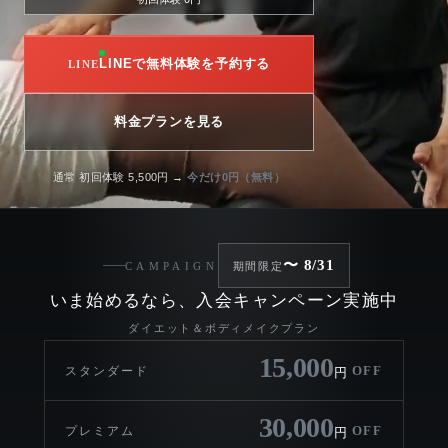
LINEで無料体験を予約する
料金プランを見る
通常 初回体験 5,500円 →
今だけ0円（無料）
〜 8/31
CAMPAIGN
期間限定
いま始めるなら、入会キャンペーン実施中
ダイエット＆ボディメイクプラン
15,000
OFF
スタンダード
円
30,000
OFF
プレミアム
円