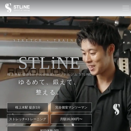
STRETCH × TRAINING
S
T
L
i
N
E
桜上水駅 徒歩1分｜完全個室パーソナルジム STLiNE
ゆるめて、鍛えて、
整える。
桜上水駅 徒歩1分
完全個室マンツーマン
ストレッチ×トレーニング
月額16,000円〜
初回体験 0円