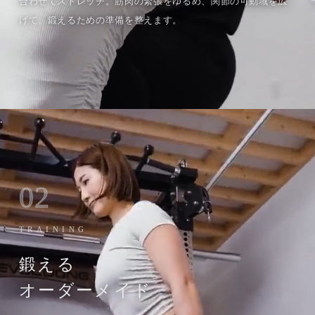
合わせてストレッチ。筋肉の緊張をゆるめ、関節の可動域を広
げて、鍛えるための準備を整えます。
02
TRAINING
鍛える
オーダーメイド