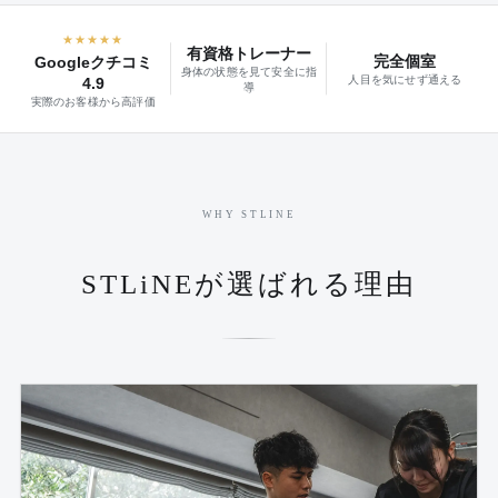
★★★★★
有資格トレーナー
完全個室
Googleクチコミ
身体の状態を見て安全に指
人目を気にせず通える
4.9
導
実際のお客様から高評価
WHY STLINE
STLiNEが選ばれる理由