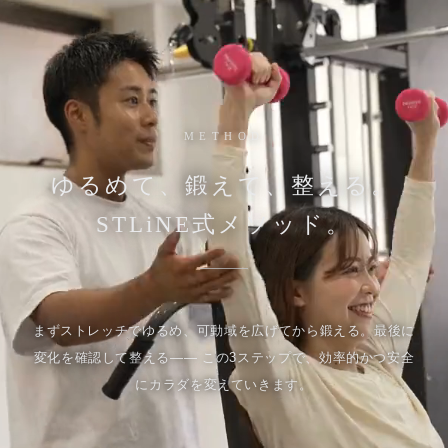
METHOD
ゆるめて、鍛えて、整える。
STLiNE式メソッド。
まずストレッチでゆるめ、可動域を広げてから鍛える。最後に
変化を確認して整える—— この3ステップで、効率的かつ安全
にカラダを変えていきます。