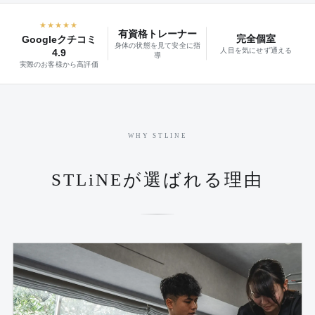
★★★★★
有資格トレーナー
完全個室
Googleクチコミ
身体の状態を見て安全に指
人目を気にせず通える
4.9
導
実際のお客様から高評価
WHY STLINE
STLiNEが選ばれる理由