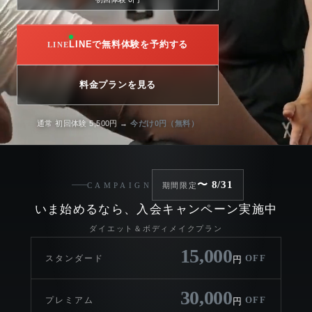
LINEで無料体験を予約する
料金プランを見る
通常 初回体験 5,500円 →
今だけ0円（無料）
〜 8/31
CAMPAIGN
期間限定
いま始めるなら、入会キャンペーン実施中
ダイエット＆ボディメイクプラン
15,000
OFF
スタンダード
円
30,000
OFF
プレミアム
円