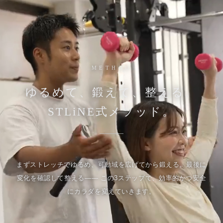
METHOD
ゆるめて、鍛えて、整える。
STLiNE式メソッド。
まずストレッチでゆるめ、可動域を広げてから鍛える。最後に
変化を確認して整える—— この3ステップで、効率的かつ安全
にカラダを変えていきます。