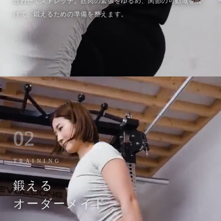
合わせてストレッチ。筋肉の緊張をゆるめ、関節の可動域を広
げて、鍛えるための準備を整えます。
02
TRAINING
鍛える
オーダーメイド