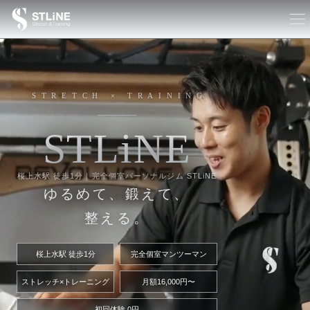
STRETCH × TRAINING
S
T
L
i
N
E
桜上水駅 徒歩1分｜完全個室パーソナルジム STLiNE
ゆるめて、鍛えて、
整える。
桜上水駅 徒歩1分
完全個室マンツーマン
ストレッチ×トレーニング
月額16,000円〜
初回体験 0円