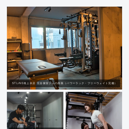
STLiNE桜上水店 完全個室ジムの内装（パワーラック・フリーウェイト完備）