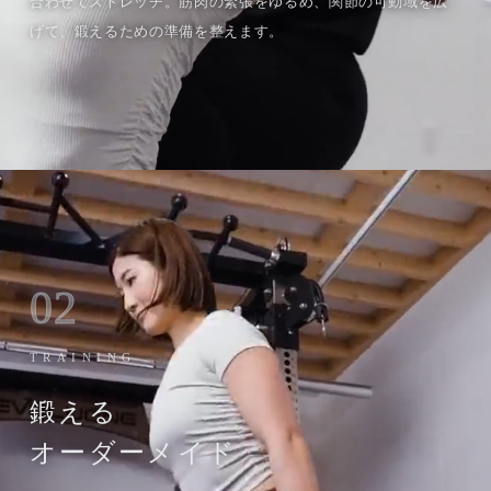
合わせてストレッチ。筋肉の緊張をゆるめ、関節の可動域を広
げて、鍛えるための準備を整えます。
02
TRAINING
鍛える
オーダーメイド