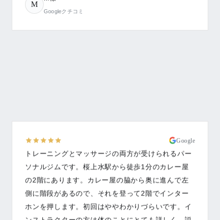
M
Googleクチコミ
Google
トレーニングとマッサージの両方が受けられるパー
ソナルジムです。桜上水駅から徒歩1分のカレー屋
の2階にあります。カレー屋の脇から奥に進んで左
側に階段があるので、それを登って2階でインター
ホンを押します。初回はややわかりづらいです。イ
ンストラクターの方は体のことにとても詳しく、説
明が分かりやすいです。筋肉の動かし方、体の不調
を整える方法、痩せるための食事のアドバイスをい
ただき、順調に体重減少し、体も整って来ました。
運動もマッサージも両方受けたい、体が固くて普通
のジムではうまくできなかったという人にお勧めし
ます。