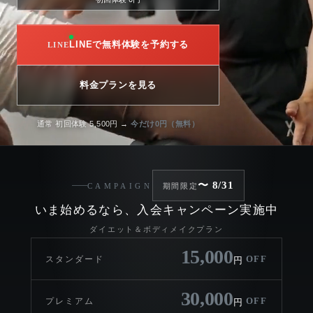
LINEで無料体験を予約する
料金プランを見る
通常 初回体験 5,500円 →
今だけ0円（無料）
〜 8/31
CAMPAIGN
期間限定
いま始めるなら、入会キャンペーン実施中
ダイエット＆ボディメイクプラン
15,000
OFF
スタンダード
円
30,000
OFF
プレミアム
円