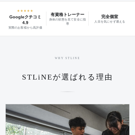
★★★★★
有資格トレーナー
完全個室
Googleクチコミ
身体の状態を見て安全に指
人目を気にせず通える
4.9
導
実際のお客様から高評価
WHY STLINE
STLiNEが選ばれる理由