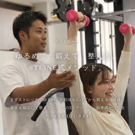
METHOD
ゆるめて、鍛えて、整える。
STLiNE式メソッド。
まずストレッチでゆるめ、可動域を広げてから鍛える。最後に
変化を確認して整える—— この3ステップで、効率的かつ安全
にカラダを変えていきます。