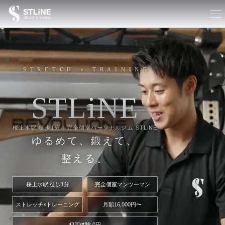
STRETCH × TRAINING
S
T
L
i
N
E
桜上水駅 徒歩1分｜完全個室パーソナルジム STLiNE
ゆるめて、鍛えて、
整える。
桜上水駅 徒歩1分
完全個室マンツーマン
ストレッチ×トレーニング
月額16,000円〜
初回体験 0円