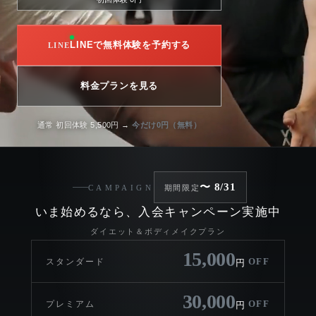
LINEで無料体験を予約する
料金プランを見る
通常 初回体験 5,500円 →
今だけ0円（無料）
〜 8/31
CAMPAIGN
期間限定
いま始めるなら、入会キャンペーン実施中
ダイエット＆ボディメイクプラン
15,000
OFF
スタンダード
円
30,000
OFF
プレミアム
円