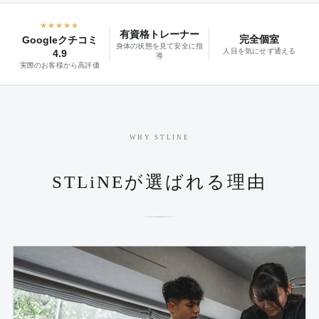
★★★★★
有資格トレーナー
完全個室
Googleクチコミ
身体の状態を見て安全に指
人目を気にせず通える
4.9
導
実際のお客様から高評価
WHY STLINE
STLiNEが選ばれる理由