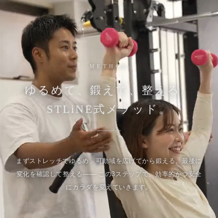
METHOD
ゆるめて、鍛えて、整える。
STLiNE式メソッド。
まずストレッチでゆるめ、可動域を広げてから鍛える。最後に
変化を確認して整える—— この3ステップで、効率的かつ安全
にカラダを変えていきます。