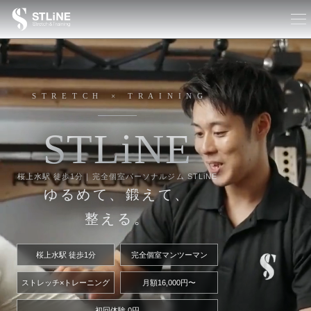
STRETCH × TRAINING
S
T
L
i
N
E
桜上水駅 徒歩1分｜完全個室パーソナルジム STLiNE
ゆるめて、鍛えて、
整える。
桜上水駅 徒歩1分
完全個室マンツーマン
ストレッチ×トレーニング
月額16,000円〜
初回体験 0円