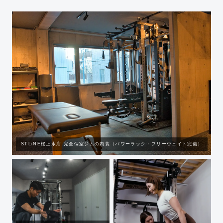
STLiNE桜上水店 完全個室ジムの内装（パワーラック・フリーウェイト完備）