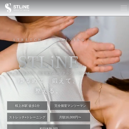
STRETCH × TRAINING
S
T
L
i
N
E
桜上水駅 徒歩1分｜完全個室パーソナルジム STLiNE
ゆるめて、鍛えて、
整える。
桜上水駅 徒歩1分
完全個室マンツーマン
ストレッチ×トレーニング
月額16,000円〜
初回体験 0円