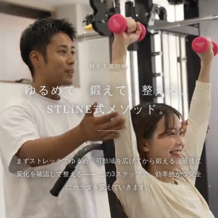
METHOD
ゆるめて、鍛えて、整える。
STLiNE式メソッド。
まずストレッチでゆるめ、可動域を広げてから鍛える。最後に
変化を確認して整える—— この3ステップで、効率的かつ安全
にカラダを変えていきます。