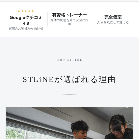
★★★★★
有資格トレーナー
完全個室
Googleクチコミ
身体の状態を見て安全に指
人目を気にせず通える
4.9
導
実際のお客様から高評価
WHY STLINE
STLiNEが選ばれる理由