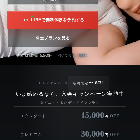
LINEで無料体験を予約する
料金プランを見る
通常 初回体験 5,500円 →
今だけ0円（無料）
〜 8/31
CAMPAIGN
期間限定
いま始めるなら、入会キャンペーン実施中
ダイエット＆ボディメイクプラン
15,000
OFF
スタンダード
円
30,000
OFF
プレミアム
円